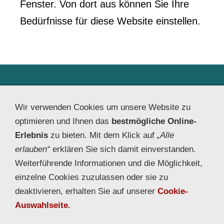
Fenster. Von dort aus können Sie Ihre
Bedürfnisse für diese Website einstellen.
RetroTec Kunststoff und Recycling GmbH | Alter
Postweg 28 | 32469 Petershagen |Alle Rechte
Wir verwenden Cookies um unsere Website zu
vorbehalten.
optimieren und Ihnen das
bestmögliche Online-
aktualisiert Juni 2026
Erlebnis
zu bieten. Mit dem Klick auf
„Alle
erlauben“
erklären Sie sich damit einverstanden.
Weiterführende Informationen und die Möglichkeit,
einzelne Cookies zuzulassen oder sie zu
deaktivieren, erhalten Sie auf unserer
Cookie-
Auswahlseite.